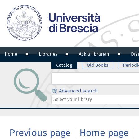
Home
Libraries
Ask a librarian
Digi
Catalog
Old Books
Periodi
Cerca su "Catalog"
Advanced search
Select
your
library
Previous page
Home page